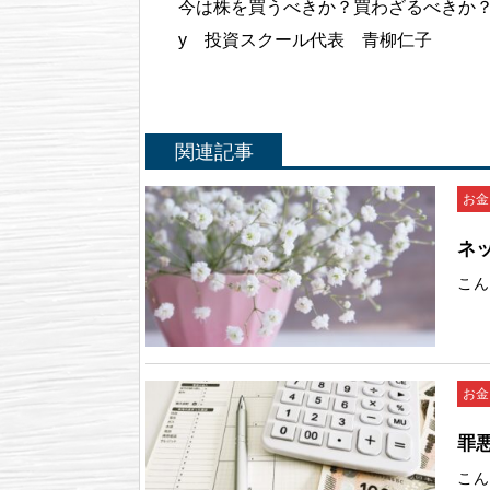
今は株を買うべきか？買わざるべきか？
y 投資スクール代表 青柳仁子
関連記事
お金
ネッ
こん
お金
罪悪
こん