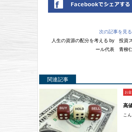
次の記事を見る
人生の資源の配分を考える by 投資
ール代表 青柳
関連記事
お金
高値
こん