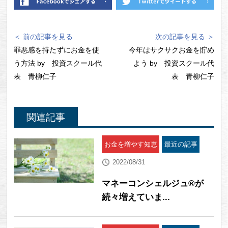
＜ 前の記事を見る
次の記事を見る ＞
罪悪感を持たずにお金を使
今年はサクサクお金を貯め
う方法 by 投資スクール代
よう by 投資スクール代
表 青柳仁子
表 青柳仁子
関連記事
お金を増やす知恵
最近の記事
2022/08/31
マネーコンシェルジュ®が
続々増えていま...